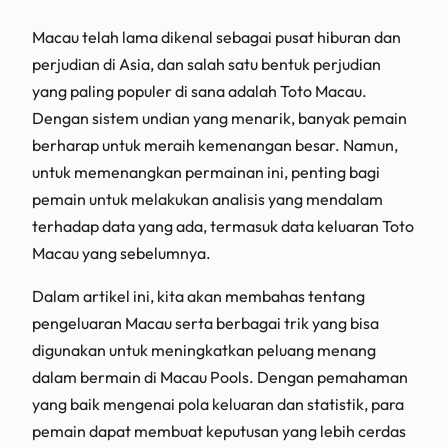
Macau telah lama dikenal sebagai pusat hiburan dan
perjudian di Asia, dan salah satu bentuk perjudian
yang paling populer di sana adalah Toto Macau.
Dengan sistem undian yang menarik, banyak pemain
berharap untuk meraih kemenangan besar. Namun,
untuk memenangkan permainan ini, penting bagi
pemain untuk melakukan analisis yang mendalam
terhadap data yang ada, termasuk data keluaran Toto
Macau yang sebelumnya.
Dalam artikel ini, kita akan membahas tentang
pengeluaran Macau serta berbagai trik yang bisa
digunakan untuk meningkatkan peluang menang
dalam bermain di Macau Pools. Dengan pemahaman
yang baik mengenai pola keluaran dan statistik, para
pemain dapat membuat keputusan yang lebih cerdas