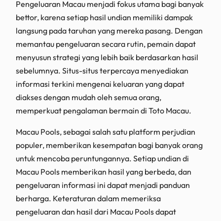
Pengeluaran Macau menjadi fokus utama bagi banyak
bettor, karena setiap hasil undian memiliki dampak
langsung pada taruhan yang mereka pasang. Dengan
memantau pengeluaran secara rutin, pemain dapat
menyusun strategi yang lebih baik berdasarkan hasil
sebelumnya. Situs-situs terpercaya menyediakan
informasi terkini mengenai keluaran yang dapat
diakses dengan mudah oleh semua orang,
memperkuat pengalaman bermain di Toto Macau.
Macau Pools, sebagai salah satu platform perjudian
populer, memberikan kesempatan bagi banyak orang
untuk mencoba peruntungannya. Setiap undian di
Macau Pools memberikan hasil yang berbeda, dan
pengeluaran informasi ini dapat menjadi panduan
berharga. Keteraturan dalam memeriksa
pengeluaran dan hasil dari Macau Pools dapat