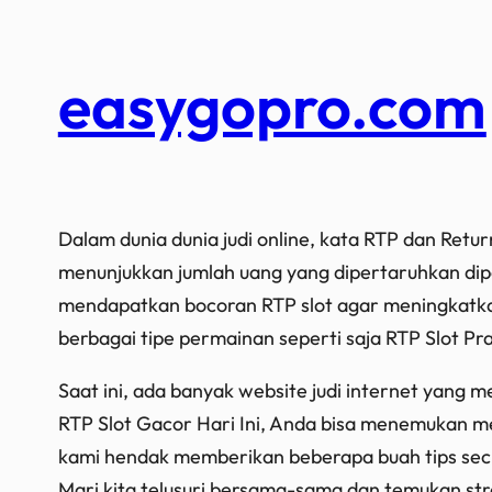
easygopro.com
Dalam dunia dunia judi online, kata RTP dan Retu
menunjukkan jumlah uang yang dipertaruhkan dip
mendapatkan bocoran RTP slot agar meningkatk
berbagai tipe permainan seperti saja RTP Slot P
Saat ini, ada banyak website judi internet yan
RTP Slot Gacor Hari Ini, Anda bisa menemukan me
kami hendak memberikan beberapa buah tips sec
Mari kita telusuri bersama-sama dan temukan s