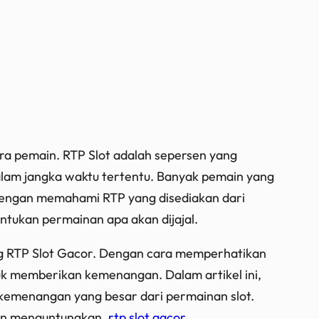
ara pemain. RTP Slot adalah sepersen yang
alam jangka waktu tertentu. Banyak pemain yang
Dengan memahami RTP yang disediakan dari
ntukan permainan apa akan dijajal.
ang RTP Slot Gacor. Dengan cara memperhatikan
uk memberikan kemenangan. Dalam artikel ini,
kemenangan yang besar dari permainan slot.
kin menguntungkan.
rtp slot gacor