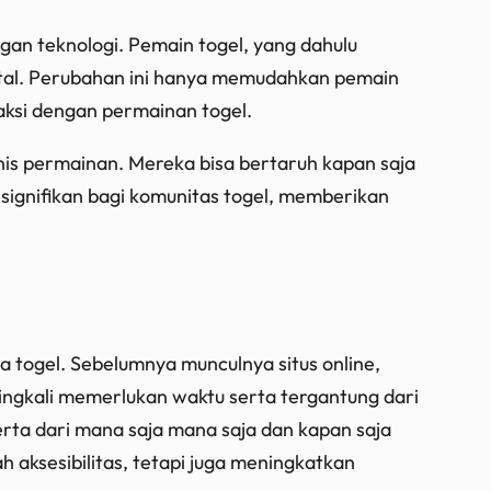
gan teknologi. Pemain togel, yang dahulu
ital. Perubahan ini hanya memudahkan pemain
ksi dengan permainan togel.
jenis permainan. Mereka bisa bertaruh kapan saja
signifikan bagi komunitas togel, memberikan
 togel. Sebelumnya munculnya situs online,
ringkali memerlukan waktu serta tergantung dari
erta dari mana saja mana saja dan kapan saja
ksesibilitas, tetapi juga meningkatkan