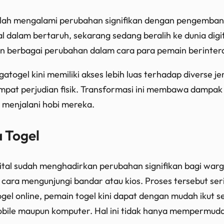
telah mengalami perubahan signifikan dengan pengemban
dalam bertaruh, sekarang sedang beralih ke dunia dig
 berbagai perubahan dalam cara para pemain berintera
gatogel kini memiliki akses lebih luas terhadap diverse 
mpat perjudian fisik. Transformasi ini membawa dampak 
 menjalani hobi mereka.
 Togel
ital sudah menghadirkan perubahan signifikan bagi warga
n cara mengunjungi bandar atau kios. Proses tersebut se
el online, pemain togel kini dapat dengan mudah ikut s
e maupun komputer. Hal ini tidak hanya mempermudah a