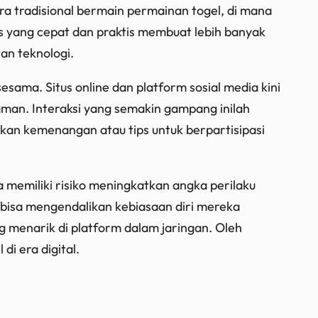
 tradisional bermain permainan togel, di mana
es yang cepat dan praktis membuat lebih banyak
tan teknologi.
ama. Situs online dan platform sosial media kini
aman. Interaksi yang semakin gampang inilah
an kemenangan atau tips untuk berpartisipasi
 memiliki risiko meningkatkan angka perilaku
 bisa mengendalikan kebiasaan diri mereka
menarik di platform dalam jaringan. Oleh
i era digital.