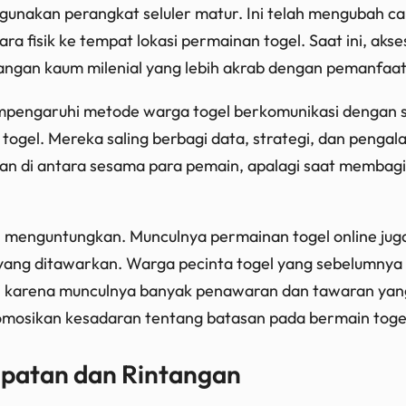
akan perangkat seluler matur. Ini telah mengubah cara
 fisik ke tempat lokasi permainan togel. Saat ini, aks
 kalangan kaum milenial yang lebih akrab dengan pemanfaa
mpengaruhi metode warga togel berkomunikasi dengan ses
gel. Mereka saling berbagi data, strategi, dan pengal
 di antara sesama para pemain, apalagi saat membagik
an menguntungkan. Munculnya permainan togel online juga
 yang ditawarkan. Warga pecinta togel yang sebelumnya
 karena munculnya banyak penawaran dan tawaran yang 
mosikan kesadaran tentang batasan pada bermain togel d
mpatan dan Rintangan