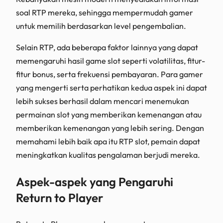
soal RTP mereka, sehingga mempermudah gamer
untuk memilih berdasarkan level pengembalian.
Selain RTP, ada beberapa faktor lainnya yang dapat
memengaruhi hasil game slot seperti volatilitas, fitur-
fitur bonus, serta frekuensi pembayaran. Para gamer
yang mengerti serta perhatikan kedua aspek ini dapat
lebih sukses berhasil dalam mencari menemukan
permainan slot yang memberikan kemenangan atau
memberikan kemenangan yang lebih sering. Dengan
memahami lebih baik apa itu RTP slot, pemain dapat
meningkatkan kualitas pengalaman berjudi mereka.
Aspek-aspek yang Pengaruhi
Return to Player