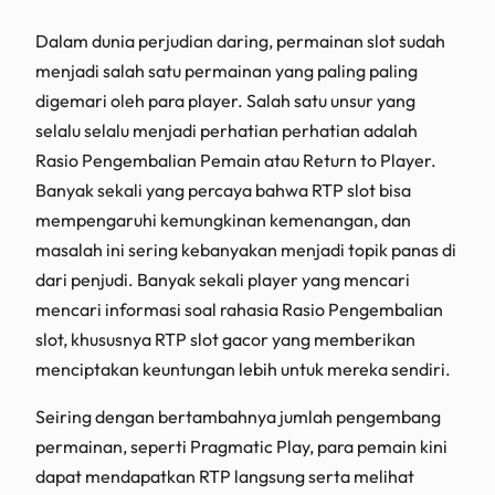
Dalam dunia perjudian daring, permainan slot sudah
menjadi salah satu permainan yang paling paling
digemari oleh para player. Salah satu unsur yang
selalu selalu menjadi perhatian perhatian adalah
Rasio Pengembalian Pemain atau Return to Player.
Banyak sekali yang percaya bahwa RTP slot bisa
mempengaruhi kemungkinan kemenangan, dan
masalah ini sering kebanyakan menjadi topik panas di
dari penjudi. Banyak sekali player yang mencari
mencari informasi soal rahasia Rasio Pengembalian
slot, khususnya RTP slot gacor yang memberikan
menciptakan keuntungan lebih untuk mereka sendiri.
Seiring dengan bertambahnya jumlah pengembang
permainan, seperti Pragmatic Play, para pemain kini
dapat mendapatkan RTP langsung serta melihat