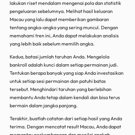
lakukan riset mendalam mengenai pola dan statistik
pengeluaran sebelumnya. Melihat hasil keluaran
Macau yang lalu dapat memberikan gambaran
tentang angka-angka yang sering muncul. Dengan
memahami tren ini, Anda dapat melakukan analisis
yang lebih baik sebelum memilih angka.
Kedua, batasi jumlah taruhan Anda. Mengelola
bankroll adalah kunci dalam setiap permainan judi.
Tentukan berapa banyak yang siap Anda investasikan
untuk setiap sesi permainan dan patuhi batas
tersebut. Menghindari taruhan yang berlebihan
membantu Anda tetap dalam kendali dan bisa terus
bermain dalam jangka panjang.
Terakhir, buatlah catatan dari setiap hasil yang Anda
terima. Dengan mencatat result Macau, Anda dapat
memantau perkembangan dan menilai apakah