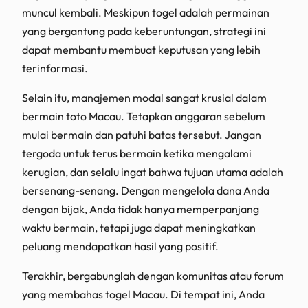
muncul kembali. Meskipun togel adalah permainan
yang bergantung pada keberuntungan, strategi ini
dapat membantu membuat keputusan yang lebih
terinformasi.
Selain itu, manajemen modal sangat krusial dalam
bermain toto Macau. Tetapkan anggaran sebelum
mulai bermain dan patuhi batas tersebut. Jangan
tergoda untuk terus bermain ketika mengalami
kerugian, dan selalu ingat bahwa tujuan utama adalah
bersenang-senang. Dengan mengelola dana Anda
dengan bijak, Anda tidak hanya memperpanjang
waktu bermain, tetapi juga dapat meningkatkan
peluang mendapatkan hasil yang positif.
Terakhir, bergabunglah dengan komunitas atau forum
yang membahas togel Macau. Di tempat ini, Anda