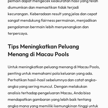
pemain dapat mengecek keakuratan hasil yang telah
diumumkan dan memastikan tidak terjadi
kecurangan. Keberadaan result yang jelas dan cepat
sangat mendukung fairness permainan, menjadikan
pengalaman bermain lebih menyenangkan dan
terpercaya.
Tips Meningkatkan Peluang
Menang di Macau Pools
Untuk meningkatkan peluang menang di Macau Pools,
penting untuk memahami pola keluaran yang ada.
Perhatikan hasil-hasil sebelumnya dan catat angka-
angka yang sering muncul. Dengan melakukan
analisis terhadap pengeluaran Macau, Anda bisa
mendapatkan gambaran yang lebih baik tentang
angka mana yang memiliki kemungkinan tinggi untuk