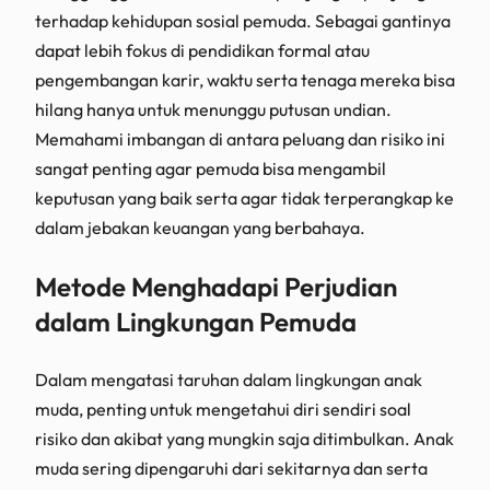
terhadap kehidupan sosial pemuda. Sebagai gantinya
dapat lebih fokus di pendidikan formal atau
pengembangan karir, waktu serta tenaga mereka bisa
hilang hanya untuk menunggu putusan undian.
Memahami imbangan di antara peluang dan risiko ini
sangat penting agar pemuda bisa mengambil
keputusan yang baik serta agar tidak terperangkap ke
dalam jebakan keuangan yang berbahaya.
Metode Menghadapi Perjudian
dalam Lingkungan Pemuda
Dalam mengatasi taruhan dalam lingkungan anak
muda, penting untuk mengetahui diri sendiri soal
risiko dan akibat yang mungkin saja ditimbulkan. Anak
muda sering dipengaruhi dari sekitarnya dan serta