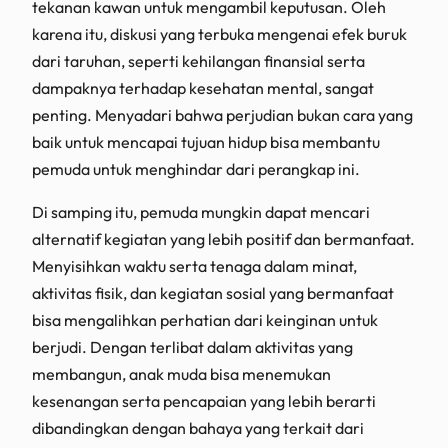
tekanan kawan untuk mengambil keputusan. Oleh
karena itu, diskusi yang terbuka mengenai efek buruk
dari taruhan, seperti kehilangan finansial serta
dampaknya terhadap kesehatan mental, sangat
penting. Menyadari bahwa perjudian bukan cara yang
baik untuk mencapai tujuan hidup bisa membantu
pemuda untuk menghindar dari perangkap ini.
Di samping itu, pemuda mungkin dapat mencari
alternatif kegiatan yang lebih positif dan bermanfaat.
Menyisihkan waktu serta tenaga dalam minat,
aktivitas fisik, dan kegiatan sosial yang bermanfaat
bisa mengalihkan perhatian dari keinginan untuk
berjudi. Dengan terlibat dalam aktivitas yang
membangun, anak muda bisa menemukan
kesenangan serta pencapaian yang lebih berarti
dibandingkan dengan bahaya yang terkait dari