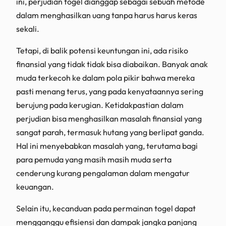
ini, perjudian togel dianggap sebagai sebuah metode
dalam menghasilkan uang tanpa harus harus keras
sekali.
Tetapi, di balik potensi keuntungan ini, ada risiko
finansial yang tidak tidak bisa diabaikan. Banyak anak
muda terkecoh ke dalam pola pikir bahwa mereka
pasti menang terus, yang pada kenyataannya sering
berujung pada kerugian. Ketidakpastian dalam
perjudian bisa menghasilkan masalah finansial yang
sangat parah, termasuk hutang yang berlipat ganda.
Hal ini menyebabkan masalah yang, terutama bagi
para pemuda yang masih masih muda serta
cenderung kurang pengalaman dalam mengatur
keuangan.
Selain itu, kecanduan pada permainan togel dapat
mengganggu efisiensi dan dampak jangka panjang