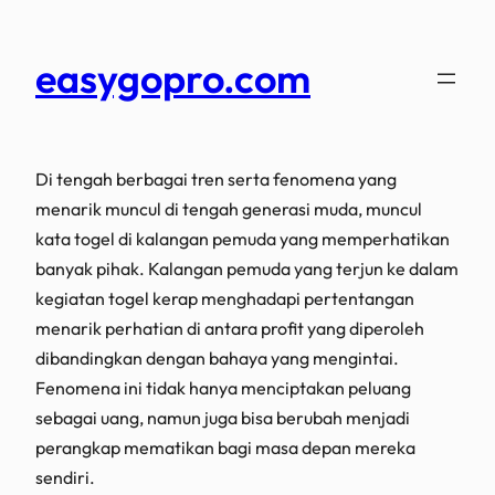
easygopro.com
Di tengah berbagai tren serta fenomena yang
menarik muncul di tengah generasi muda, muncul
kata togel di kalangan pemuda yang memperhatikan
banyak pihak. Kalangan pemuda yang terjun ke dalam
kegiatan togel kerap menghadapi pertentangan
menarik perhatian di antara profit yang diperoleh
dibandingkan dengan bahaya yang mengintai.
Fenomena ini tidak hanya menciptakan peluang
sebagai uang, namun juga bisa berubah menjadi
perangkap mematikan bagi masa depan mereka
sendiri.