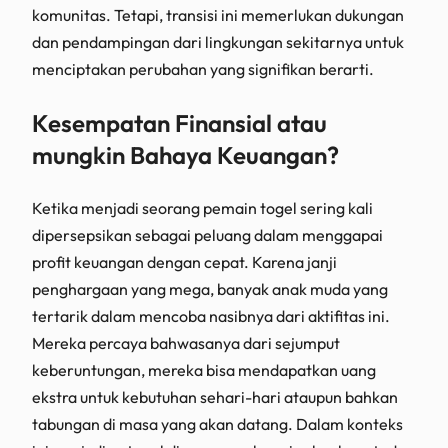
komunitas. Tetapi, transisi ini memerlukan dukungan
dan pendampingan dari lingkungan sekitarnya untuk
menciptakan perubahan yang signifikan berarti.
Kesempatan Finansial atau
mungkin Bahaya Keuangan?
Ketika menjadi seorang pemain togel sering kali
dipersepsikan sebagai peluang dalam menggapai
profit keuangan dengan cepat. Karena janji
penghargaan yang mega, banyak anak muda yang
tertarik dalam mencoba nasibnya dari aktifitas ini.
Mereka percaya bahwasanya dari sejumput
keberuntungan, mereka bisa mendapatkan uang
ekstra untuk kebutuhan sehari-hari ataupun bahkan
tabungan di masa yang akan datang. Dalam konteks