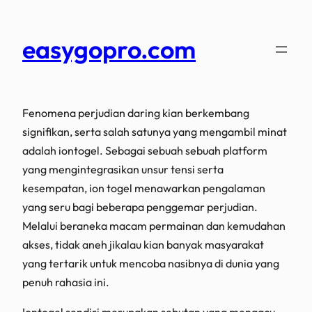
easygopro.com
Fenomena perjudian daring kian berkembang
signifikan, serta salah satunya yang mengambil minat
adalah iontogel. Sebagai sebuah sebuah platform
yang mengintegrasikan unsur tensi serta
kesempatan, ion togel menawarkan pengalaman
yang seru bagi beberapa penggemar perjudian.
Melalui beraneka macam permainan dan kemudahan
akses, tidak aneh jikalau kian banyak masyarakat
yang tertarik untuk mencoba nasibnya di dunia yang
penuh rahasia ini.