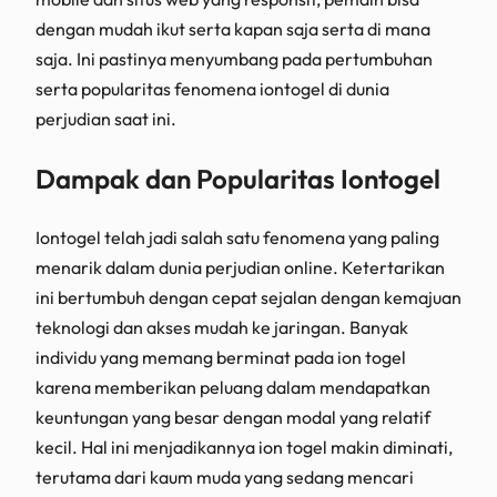
dengan mudah ikut serta kapan saja serta di mana
saja. Ini pastinya menyumbang pada pertumbuhan
serta popularitas fenomena iontogel di dunia
perjudian saat ini.
Dampak dan Popularitas Iontogel
Iontogel telah jadi salah satu fenomena yang paling
menarik dalam dunia perjudian online. Ketertarikan
ini bertumbuh dengan cepat sejalan dengan kemajuan
teknologi dan akses mudah ke jaringan. Banyak
individu yang memang berminat pada ion togel
karena memberikan peluang dalam mendapatkan
keuntungan yang besar dengan modal yang relatif
kecil. Hal ini menjadikannya ion togel makin diminati,
terutama dari kaum muda yang sedang mencari