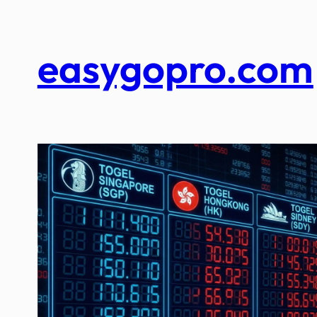
easygopro.com