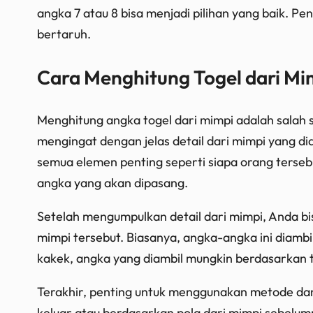
angka 7 atau 8 bisa menjadi pilihan yang baik. P
bertaruh.
Cara Menghitung Togel dari Mi
Menghitung angka togel dari mimpi adalah salah 
mengingat dengan jelas detail dari mimpi yang d
semua elemen penting seperti siapa orang terseb
angka yang akan dipasang.
Setelah mengumpulkan detail dari mimpi, Anda bi
mimpi tersebut. Biasanya, angka-angka ini diamb
kakek, angka yang diambil mungkin berdasarkan t
Terakhir, penting untuk menggunakan metode da
keluar atau berdasarkan pola dari mimpi sebelu