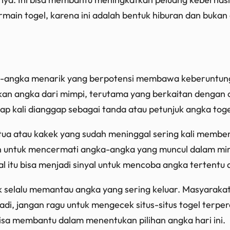
ermain togel, karena ini adalah bentuk hiburan dan buka
gka-angka menarik yang berpotensi membawa keberuntu
kan angka dari mimpi, terutama yang berkaitan dengan o
 kali dianggap sebagai tanda atau petunjuk angka togel
tua atau kakek yang sudah meninggal sering kali membe
 untuk mencermati angka-angka yang muncul dalam mimpi
l itu bisa menjadi sinyal untuk mencoba angka tertentu
 selalu memantau angka yang sering keluar. Masyaraka
di, jangan ragu untuk mengecek situs-situs togel terp
bisa membantu dalam menentukan pilihan angka hari ini.