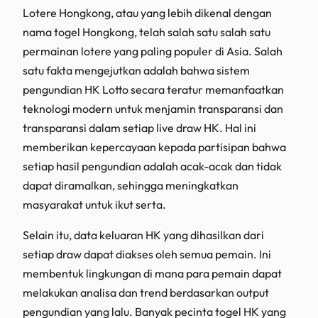
Lotere Hongkong, atau yang lebih dikenal dengan
nama togel Hongkong, telah salah satu salah satu
permainan lotere yang paling populer di Asia. Salah
satu fakta mengejutkan adalah bahwa sistem
pengundian HK Lotto secara teratur memanfaatkan
teknologi modern untuk menjamin transparansi dan
transparansi dalam setiap live draw HK. Hal ini
memberikan kepercayaan kepada partisipan bahwa
setiap hasil pengundian adalah acak-acak dan tidak
dapat diramalkan, sehingga meningkatkan
masyarakat untuk ikut serta.
Selain itu, data keluaran HK yang dihasilkan dari
setiap draw dapat diakses oleh semua pemain. Ini
membentuk lingkungan di mana para pemain dapat
melakukan analisa dan trend berdasarkan output
pengundian yang lalu. Banyak pecinta togel HK yang