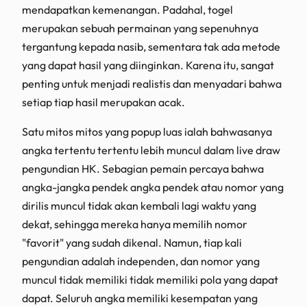
mendapatkan kemenangan. Padahal, togel
merupakan sebuah permainan yang sepenuhnya
tergantung kepada nasib, sementara tak ada metode
yang dapat hasil yang diinginkan. Karena itu, sangat
penting untuk menjadi realistis dan menyadari bahwa
setiap tiap hasil merupakan acak.
Satu mitos mitos yang popup luas ialah bahwasanya
angka tertentu tertentu lebih muncul dalam live draw
pengundian HK. Sebagian pemain percaya bahwa
angka-jangka pendek angka pendek atau nomor yang
dirilis muncul tidak akan kembali lagi waktu yang
dekat, sehingga mereka hanya memilih nomor
"favorit" yang sudah dikenal. Namun, tiap kali
pengundian adalah independen, dan nomor yang
muncul tidak memiliki tidak memiliki pola yang dapat
dapat. Seluruh angka memiliki kesempatan yang