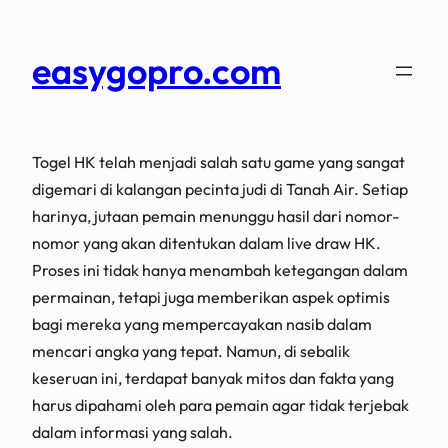
easygopro.com
Togel HK telah menjadi salah satu game yang sangat
digemari di kalangan pecinta judi di Tanah Air. Setiap
harinya, jutaan pemain menunggu hasil dari nomor-
nomor yang akan ditentukan dalam live draw HK.
Proses ini tidak hanya menambah ketegangan dalam
permainan, tetapi juga memberikan aspek optimis
bagi mereka yang mempercayakan nasib dalam
mencari angka yang tepat. Namun, di sebalik
keseruan ini, terdapat banyak mitos dan fakta yang
harus dipahami oleh para pemain agar tidak terjebak
dalam informasi yang salah.