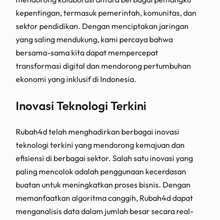
kepentingan, termasuk pemerintah, komunitas, dan
sektor pendidikan. Dengan menciptakan jaringan
yang saling mendukung, kami percaya bahwa
bersama-sama kita dapat mempercepat
transformasi digital dan mendorong pertumbuhan
ekonomi yang inklusif di Indonesia.
Inovasi Teknologi Terkini
Rubah4d telah menghadirkan berbagai inovasi
teknologi terkini yang mendorong kemajuan dan
efisiensi di berbagai sektor. Salah satu inovasi yang
paling mencolok adalah penggunaan kecerdasan
buatan untuk meningkatkan proses bisnis. Dengan
memanfaatkan algoritma canggih, Rubah4d dapat
menganalisis data dalam jumlah besar secara real-