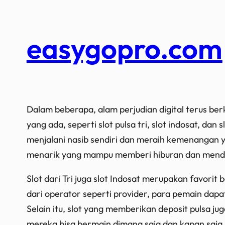
easygopro.com
Dalam beberapa, alam perjudian digital terus be
yang ada, seperti slot pulsa tri, slot indosat, d
menjalani nasib sendiri dan meraih kemenangan 
menarik yang mampu memberi hiburan dan menda
Slot dari Tri juga slot Indosat merupakan favor
dari operator seperti provider, para pemain dap
Selain itu, slot yang memberikan deposit pulsa ju
mereka bisa bermain dimana saja dan kapan saja. 