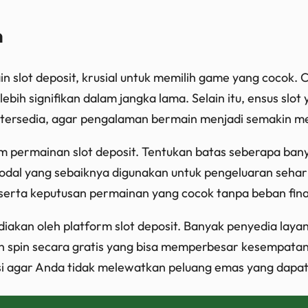
n
n slot deposit, krusial untuk memilih game yang cocok.
ebih signifikan dalam jangka lama. Selain itu, ensus slo
 tersedia, agar pengalaman bermain menjadi semakin m
m permainan slot deposit. Tentukan batas seberapa ban
dal yang sebaiknya digunakan untuk pengeluaran sehar
 serta keputusan permainan yang cocok tanpa beban fina
iakan oleh platform slot deposit. Banyak penyedia layanan
an spin secara gratis yang bisa memperbesar kesempata
si agar Anda tidak melewatkan peluang emas yang dap