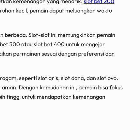
patkan kemenangan yang menarik.
slot bet 200
taruhan kecil, pemain dapat meluangkan waktu
man berbeda. Slot-slot ini memungkinkan pemain
bet 300 atau slot bet 400 untuk mengejar
aikan permainan sesuai dengan preferensi dan
m, seperti slot qris, slot dana, dan slot ovo.
 aman. Dengan kemudahan ini, pemain bisa fokus
bih tinggi untuk mendapatkan kemenangan