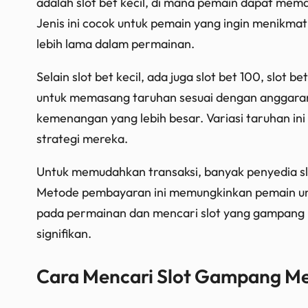
adalah slot bet kecil, di mana pemain dapat m
Jenis ini cocok untuk pemain yang ingin menikmat
lebih lama dalam permainan.
Selain slot bet kecil, ada juga slot bet 100, sl
untuk memasang taruhan sesuai dengan anggaran 
kemenangan yang lebih besar. Variasi taruhan i
strategi mereka.
Untuk memudahkan transaksi, banyak penyedia slo
Metode pembayaran ini memungkinkan pemain unt
pada permainan dan mencari slot yang gampang
signifikan.
Cara Mencari Slot Gampang M