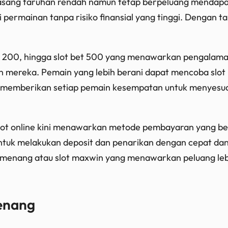
emasang taruhan rendah namun tetap berpeluang menda
i permainan tanpa risiko finansial yang tinggi. Dengan 
ot bet 200, hingga slot bet 500 yang menawarkan pengala
mereka. Pemain yang lebih berani dapat mencoba slot 
ni memberikan setiap pemain kesempatan untuk menyesu
t online kini menawarkan metode pembayaran yang beraga
uk melakukan deposit dan penarikan dengan cepat dan
 menang atau slot maxwin yang menawarkan peluang le
enang