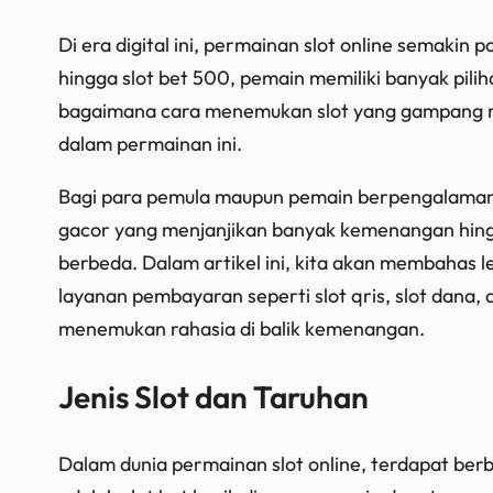
Di era digital ini, permainan slot online semakin 
hingga slot bet 500, pemain memiliki banyak pil
bagaimana cara menemukan slot yang gampang m
dalam permainan ini.
Bagi para pemula maupun pemain berpengalaman,
gacor yang menjanjikan banyak kemenangan hingg
berbeda. Dalam artikel ini, kita akan membahas l
layanan pembayaran seperti slot qris, slot dana,
menemukan rahasia di balik kemenangan.
Jenis Slot dan Taruhan
Dalam dunia permainan slot online, terdapat berba