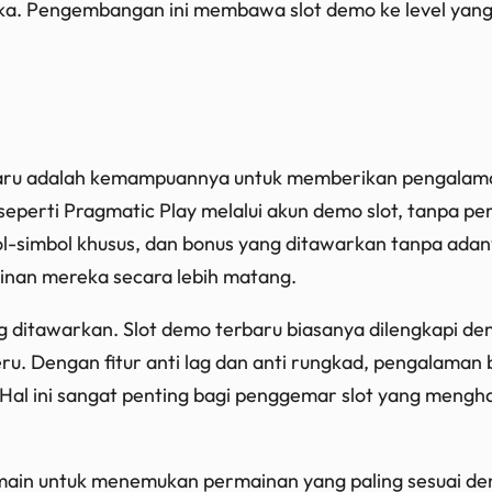
. Pengembangan ini membawa slot demo ke level yang l
baru adalah kemampuannya untuk memberikan pengalaman
seperti Pragmatic Play melalui akun demo slot, tanpa 
mbol-simbol khusus, dan bonus yang ditawarkan tanpa a
inan mereka secara lebih matang.
g ditawarkan. Slot demo terbaru biasanya dilengkapi de
. Dengan fitur anti lag dan anti rungkad, pengalaman b
Hal ini sangat penting bagi penggemar slot yang mengha
in untuk menemukan permainan yang paling sesuai deng