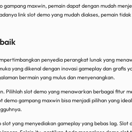
mo gampang maxwin, pemain dapat dengan mudah menjela
adanya link slot demo yang mudah diakses, pemain tida
baik
 mempertimbangkan penyedia perangkat lunak yang mena
muka yang dikenal dengan inovasi gameplay dan grafis y
alaman bermain yang mulus dan menyenangkan.
an. Pilihlah slot demo yang menawarkan berbagai fitur me
t demo gampang maxwin bisa menjadi pilihan yang ideal
ngguhnya.
slot yang menyediakan gameplay yang bebas lag. Slot d