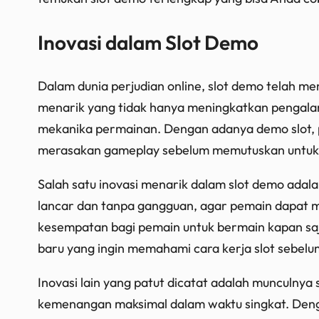
Inovasi dalam Slot Demo
Dalam dunia perjudian online, slot demo telah m
menarik yang tidak hanya meningkatkan pengala
mekanika permainan. Dengan adanya demo slot, 
merasakan gameplay sebelum memutuskan untuk
Salah satu inovasi menarik dalam slot demo adal
lancar dan tanpa gangguan, agar pemain dapat men
kesempatan bagi pemain untuk bermain kapan saja
baru yang ingin memahami cara kerja slot sebelum
Inovasi lain yang patut dicatat adalah munculny
kemenangan maksimal dalam waktu singkat. Deng