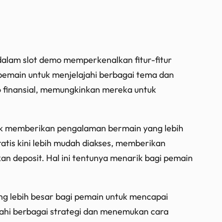
dalam slot demo memperkenalkan fitur-fitur
emain untuk menjelajahi berbagai tema dan
 finansial, memungkinkan mereka untuk
ntuk memberikan pengalaman bermain yang lebih
atis kini lebih mudah diakses, memberikan
n deposit. Hal ini tentunya menarik bagi pemain
ng lebih besar bagi pemain untuk mencapai
ahi berbagai strategi dan menemukan cara