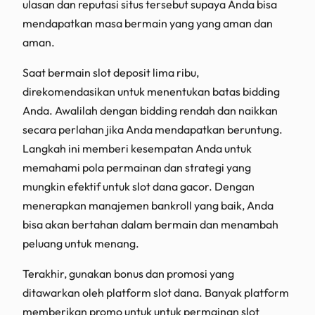
ulasan dan reputasi situs tersebut supaya Anda bisa
mendapatkan masa bermain yang yang aman dan
aman.
Saat bermain slot deposit lima ribu,
direkomendasikan untuk menentukan batas bidding
Anda. Awalilah dengan bidding rendah dan naikkan
secara perlahan jika Anda mendapatkan beruntung.
Langkah ini memberi kesempatan Anda untuk
memahami pola permainan dan strategi yang
mungkin efektif untuk slot dana gacor. Dengan
menerapkan manajemen bankroll yang baik, Anda
bisa akan bertahan dalam bermain dan menambah
peluang untuk menang.
Terakhir, gunakan bonus dan promosi yang
ditawarkan oleh platform slot dana. Banyak platform
memberikan promo untuk untuk permainan slot