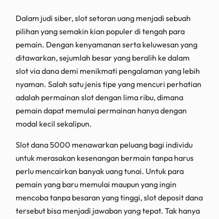
Dalam judi siber, slot setoran uang menjadi sebuah
pilihan yang semakin kian populer di tengah para
pemain. Dengan kenyamanan serta keluwesan yang
ditawarkan, sejumlah besar yang beralih ke dalam
slot via dana demi menikmati pengalaman yang lebih
nyaman. Salah satu jenis tipe yang mencuri perhatian
adalah permainan slot dengan lima ribu, dimana
pemain dapat memulai permainan hanya dengan
modal kecil sekalipun.
Slot dana 5000 menawarkan peluang bagi individu
untuk merasakan kesenangan bermain tanpa harus
perlu mencairkan banyak uang tunai. Untuk para
pemain yang baru memulai maupun yang ingin
mencoba tanpa besaran yang tinggi, slot deposit dana
tersebut bisa menjadi jawaban yang tepat. Tak hanya