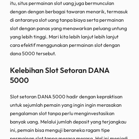
itu, situs permainan slot uang juga bermunculan
dengan dengan berbagai tawaran menarik, termasuk
di antaranya slot uang tanpa biaya serta permainan
slot dengan panas yang menawarkan peluang untung
yang lebih tinggi. Mari kita lebih lanjut lebih lanjut
cara efektif menggunakan permainan slot dengan
dana 5000 tersebut.
Kelebihan Slot Setoran DANA
5000
Slot setoran DANA 5000 hadir dengan kepraktisan
untuk sejumlah pemain yang ingin ingin merasakan
pengalaman slot tanpa perlu menginvestasikan
banyak uang. Melalui jumlah deposit yang terjangkau
ini, pemain bisa menguji beraneka ragam tipe
permainan slot tanpa merasa merasa. Hal ini menjadi