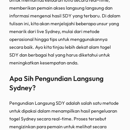
untuk memantau keluaran lotto secara real-time,
memberikan pemain akses langsung langsung dan
informasi mengenai hasil SDY yang terbaru. Di dalam
tulisan ini, kita akan menjelajahi beberapa unsur yang
menarik dari live Sydney, mulai dari metode
operasional hingga tips untuk menggunakannya
secara baik. Ayo kita tinjau lebih dekat alam togel
SDY dan berbagai hal yang harus diketahui untuk
meningkatkan kesempatan anda.
Apa Sih Pengundian Langsung
Sydney?
Pengundian Langsung SDY adalah salah satu metode
untuk dipakai dalam menampilkan hasil pengeluaran
togel Sydney secara real-time. Proses tersebut
mengizinkan para pemain untuk melihat secara