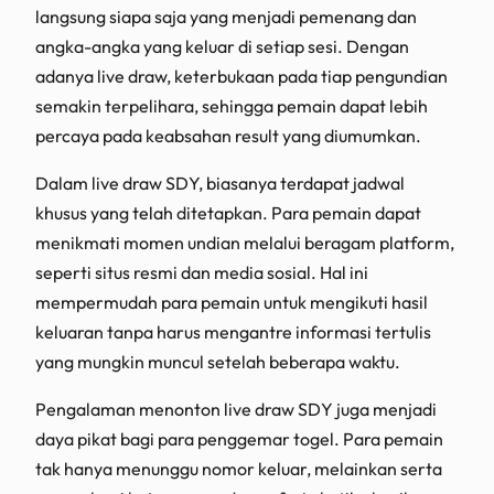
langsung siapa saja yang menjadi pemenang dan
angka-angka yang keluar di setiap sesi. Dengan
adanya live draw, keterbukaan pada tiap pengundian
semakin terpelihara, sehingga pemain dapat lebih
percaya pada keabsahan result yang diumumkan.
Dalam live draw SDY, biasanya terdapat jadwal
khusus yang telah ditetapkan. Para pemain dapat
menikmati momen undian melalui beragam platform,
seperti situs resmi dan media sosial. Hal ini
mempermudah para pemain untuk mengikuti hasil
keluaran tanpa harus mengantre informasi tertulis
yang mungkin muncul setelah beberapa waktu.
Pengalaman menonton live draw SDY juga menjadi
daya pikat bagi para penggemar togel. Para pemain
tak hanya menunggu nomor keluar, melainkan serta