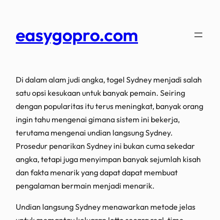
easygopro.com
Di dalam alam judi angka, togel Sydney menjadi salah
satu opsi kesukaan untuk banyak pemain. Seiring
dengan popularitas itu terus meningkat, banyak orang
ingin tahu mengenai gimana sistem ini bekerja,
terutama mengenai undian langsung Sydney.
Prosedur penarikan Sydney ini bukan cuma sekedar
angka, tetapi juga menyimpan banyak sejumlah kisah
dan fakta menarik yang dapat dapat membuat
pengalaman bermain menjadi menarik.
Undian langsung Sydney menawarkan metode jelas