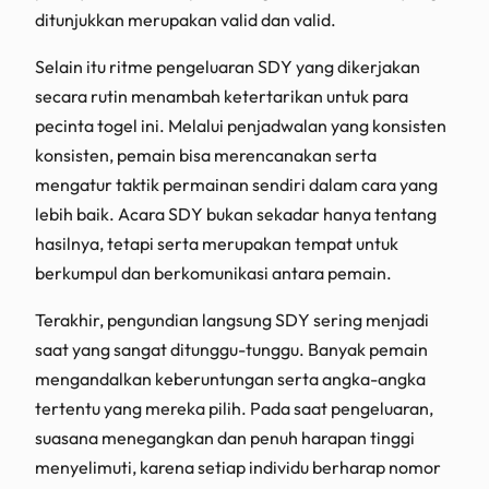
ditunjukkan merupakan valid dan valid.
Selain itu ritme pengeluaran SDY yang dikerjakan
secara rutin menambah ketertarikan untuk para
pecinta togel ini. Melalui penjadwalan yang konsisten
konsisten, pemain bisa merencanakan serta
mengatur taktik permainan sendiri dalam cara yang
lebih baik. Acara SDY bukan sekadar hanya tentang
hasilnya, tetapi serta merupakan tempat untuk
berkumpul dan berkomunikasi antara pemain.
Terakhir, pengundian langsung SDY sering menjadi
saat yang sangat ditunggu-tunggu. Banyak pemain
mengandalkan keberuntungan serta angka-angka
tertentu yang mereka pilih. Pada saat pengeluaran,
suasana menegangkan dan penuh harapan tinggi
menyelimuti, karena setiap individu berharap nomor