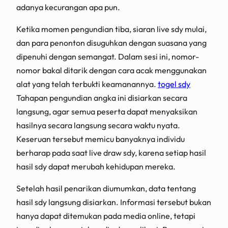
adanya kecurangan apa pun.
Ketika momen pengundian tiba, siaran live sdy mulai,
dan para penonton disuguhkan dengan suasana yang
dipenuhi dengan semangat. Dalam sesi ini, nomor-
nomor bakal ditarik dengan cara acak menggunakan
alat yang telah terbukti keamanannya.
togel sdy
Tahapan pengundian angka ini disiarkan secara
langsung, agar semua peserta dapat menyaksikan
hasilnya secara langsung secara waktu nyata.
Keseruan tersebut memicu banyaknya individu
berharap pada saat live draw sdy, karena setiap hasil
hasil sdy dapat merubah kehidupan mereka.
Setelah hasil penarikan diumumkan, data tentang
hasil sdy langsung disiarkan. Informasi tersebut bukan
hanya dapat ditemukan pada media online, tetapi