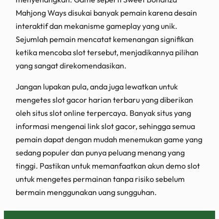
Mahjong Ways disukai banyak pemain karena desain
interaktif dan mekanisme gameplay yang unik.
Sejumlah pemain mencatat kemenangan signifikan
ketika mencoba slot tersebut, menjadikannya pilihan
yang sangat direkomendasikan.
Jangan lupakan pula, anda juga lewatkan untuk
mengetes slot gacor harian terbaru yang diberikan
oleh situs slot online terpercaya. Banyak situs yang
informasi mengenai link slot gacor, sehingga semua
pemain dapat dengan mudah menemukan game yang
sedang populer dan punya peluang menang yang
tinggi. Pastikan untuk memanfaatkan akun demo slot
untuk mengetes permainan tanpa risiko sebelum
bermain menggunakan uang sungguhan.