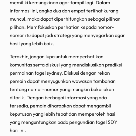
memiliki kemungkinan agar tampil lagi. Dalam
informasi ini, angka dua dan empat terlihat kurang
muncul, maka dapat diperhitungkan sebagai pilihan
pilihan. Memfokuskan perhatian kepada nomor-
nomor itu dapat jadi strategi yang menyegarkan agar
hasil yang lebih baik.
Terakhir, jangan lupa untuk memperhatikan
komunitas serta diskusi yang mendiskusikan prediksi
permainan togel sydney. Diskusi dengan rekan
pemain dapat menyuguhkan wawasan tambahan
tentang nomor-nomor yang mungkin bakal akan
ditarik. Dengan berbagai informasi yang ada
tersedia, pemain diharapkan dapat mengambil
keputusan yang lebih tepat dan memperoleh hasil
yang menguntungkan pada pengundian togel SDY
hari ini.