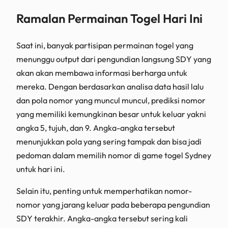
Ramalan Permainan Togel Hari Ini
Saat ini, banyak partisipan permainan togel yang
menunggu output dari pengundian langsung SDY yang
akan akan membawa informasi berharga untuk
mereka. Dengan berdasarkan analisa data hasil lalu
dan pola nomor yang muncul muncul, prediksi nomor
yang memiliki kemungkinan besar untuk keluar yakni
angka 5, tujuh, dan 9. Angka-angka tersebut
menunjukkan pola yang sering tampak dan bisa jadi
pedoman dalam memilih nomor di game togel Sydney
untuk hari ini.
Selain itu, penting untuk memperhatikan nomor-
nomor yang jarang keluar pada beberapa pengundian
SDY terakhir. Angka-angka tersebut sering kali