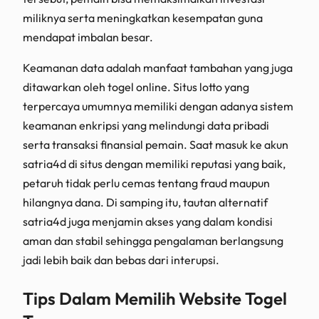
miliknya serta meningkatkan kesempatan guna
mendapat imbalan besar.
Keamanan data adalah manfaat tambahan yang juga
ditawarkan oleh togel online. Situs lotto yang
terpercaya umumnya memiliki dengan adanya sistem
keamanan enkripsi yang melindungi data pribadi
serta transaksi finansial pemain. Saat masuk ke akun
satria4d di situs dengan memiliki reputasi yang baik,
petaruh tidak perlu cemas tentang fraud maupun
hilangnya dana. Di samping itu, tautan alternatif
satria4d juga menjamin akses yang dalam kondisi
aman dan stabil sehingga pengalaman berlangsung
jadi lebih baik dan bebas dari interupsi.
Tips Dalam Memilih Website Togel