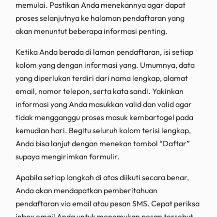
memulai. Pastikan Anda menekannya agar dapat
proses selanjutnya ke halaman pendaftaran yang
akan menuntut beberapa informasi penting.
Ketika Anda berada di laman pendaftaran, isi setiap
kolom yang dengan informasi yang. Umumnya, data
yang diperlukan terdiri dari nama lengkap, alamat
email, nomor telepon, serta kata sandi. Yakinkan
informasi yang Anda masukkan valid dan valid agar
tidak mengganggu proses masuk kembartogel pada
kemudian hari. Begitu seluruh kolom terisi lengkap,
Anda bisa lanjut dengan menekan tombol “Daftar”
supaya mengirimkan formulir.
Apabila setiap langkah di atas diikuti secara benar,
Anda akan mendapatkan pemberitahuan
pendaftaran via email atau pesan SMS. Cepat periksa
inbox email Anda untuk menemukan pesan tersebut