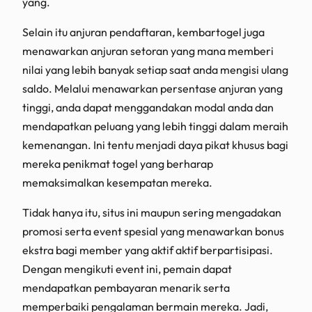
yang.
Selain itu anjuran pendaftaran, kembartogel juga
menawarkan anjuran setoran yang mana memberi
nilai yang lebih banyak setiap saat anda mengisi ulang
saldo. Melalui menawarkan persentase anjuran yang
tinggi, anda dapat menggandakan modal anda dan
mendapatkan peluang yang lebih tinggi dalam meraih
kemenangan. Ini tentu menjadi daya pikat khusus bagi
mereka penikmat togel yang berharap
memaksimalkan kesempatan mereka.
Tidak hanya itu, situs ini maupun sering mengadakan
promosi serta event spesial yang menawarkan bonus
ekstra bagi member yang aktif aktif berpartisipasi.
Dengan mengikuti event ini, pemain dapat
mendapatkan pembayaran menarik serta
memperbaiki pengalaman bermain mereka. Jadi,