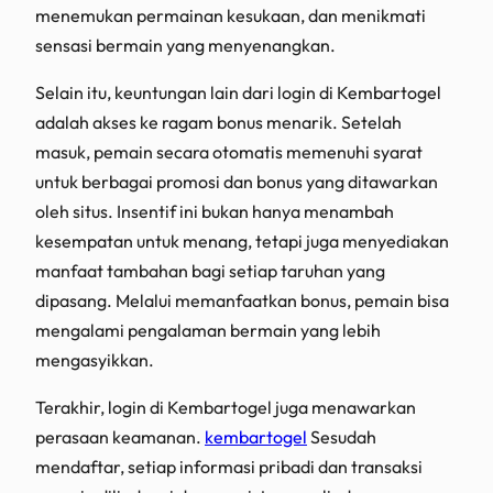
menemukan permainan kesukaan, dan menikmati
sensasi bermain yang menyenangkan.
Selain itu, keuntungan lain dari login di Kembartogel
adalah akses ke ragam bonus menarik. Setelah
masuk, pemain secara otomatis memenuhi syarat
untuk berbagai promosi dan bonus yang ditawarkan
oleh situs. Insentif ini bukan hanya menambah
kesempatan untuk menang, tetapi juga menyediakan
manfaat tambahan bagi setiap taruhan yang
dipasang. Melalui memanfaatkan bonus, pemain bisa
mengalami pengalaman bermain yang lebih
mengasyikkan.
Terakhir, login di Kembartogel juga menawarkan
perasaan keamanan.
kembartogel
Sesudah
mendaftar, setiap informasi pribadi dan transaksi