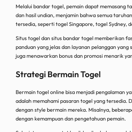
Melalui bandar togel, pemain dapat memasang ta
dan hasil undian, menjamin bahwa semua taruhan 
tersedia, seperti togel Singapore, togel Sydney
Situs togel dan situs bandar togel memberikan 
panduan yang jelas dan layanan pelanggan yang s
juga menawarkan bonus dan promosi menarik y
Strategi Bermain Togel
Bermain togel online bisa menjadi pengalaman yan
adalah memahami pasaran togel yang tersedia. D
dengan style bermain mereka. Misalnya, beberapa 
dengan kemampuan dan pengetahuan pemain.