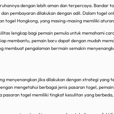
ruhannya dengan lebih aman dan terpercaya. Bandar to
dan pembayaran dilakukan dengan adil. Dalam togel onl
, dan togel Hongkong, yang masing-masing memiliki atur
fasilitas lengkap bagi pemain pemula untuk memahami c
iap membantu, pemain baru dapat dengan mudah memasuki 
ang membuat pengalaman bermain semakin menyenangk
g menyenangkan jika dilakukan dengan strategi yang tep
engan mengetahui berbagai jenis pasaran togel, pemai
pasaran togel memiliki tingkat kesulitan yang berbeda,