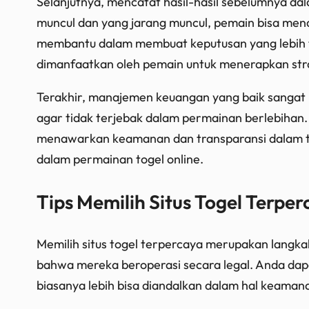
Selanjutnya, mencatat hasil-hasil sebelumnya da
muncul dan yang jarang muncul, pemain bisa men
membantu dalam membuat keputusan yang lebih ter
dimanfaatkan oleh pemain untuk menerapkan strat
Terakhir, manajemen keuangan yang baik sangat p
agar tidak terjebak dalam permainan berlebihan. 
menawarkan keamanan dan transparansi dalam tr
dalam permainan togel online.
Tips Memilih Situs Togel Terper
Memilih situs togel terpercaya merupakan langkah
bahwa mereka beroperasi secara legal. Anda dapat
biasanya lebih bisa diandalkan dalam hal keama