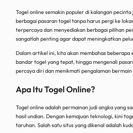
Togel online semakin populer di kalangan pecinta 
berbagai pasaran togel tanpa harus pergi ke lokas
terpercaya dan menyediakan berbagai pilihan pe
sangatlah penting agar dapat meningkatkan pel
Dalam artikel ini, kita akan membahas beberapa 
bandar togel yang tepat, hingga mengenali pasar
percaya diri dan menikmati pengalaman bermain
Apa Itu Togel Online?
Togel online adalah permainan judi angka yang s
hasil undian. Dengan kemajuan teknologi, kini to
taruhan. Salah satu situs yang dikenal adalah k