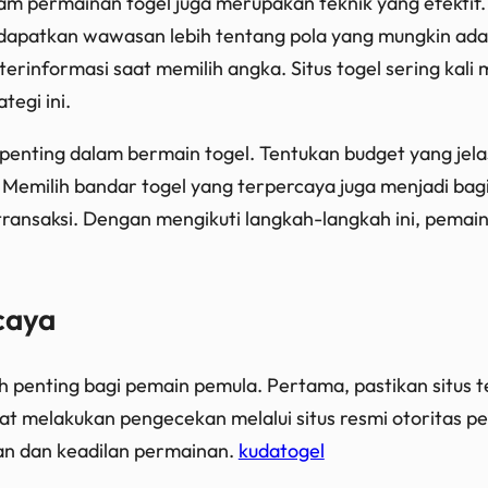
lam permainan togel juga merupakan teknik yang efekti
dapatkan wawasan lebih tentang pola yang mungkin ada.
informasi saat memilih angka. Situs togel sering kali 
egi ini.
enting dalam bermain togel. Tentukan budget yang jela
Memilih bandar togel yang terpercaya juga menjadi bagia
ansaksi. Dengan mengikuti langkah-langkah ini, pemai
caya
 penting bagi pemain pemula. Pertama, pastikan situs t
 melakukan pengecekan melalui situs resmi otoritas perju
nan dan keadilan permainan.
kudatogel