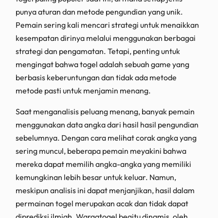
punya aturan dan metode pengundian yang unik.
Pemain sering kali mencari strategi untuk menaikkan
kesempatan dirinya melalui menggunakan berbagai
strategi dan pengamatan. Tetapi, penting untuk
mengingat bahwa togel adalah sebuah game yang
berbasis keberuntungan dan tidak ada metode
metode pasti untuk menjamin menang.
Saat menganalisis peluang menang, banyak pemain
menggunakan data angka dari hasil hasil pengundian
sebelumnya. Dengan cara melihat corak angka yang
sering muncul, beberapa pemain meyakini bahwa
mereka dapat memilih angka-angka yang memiliki
kemungkinan lebih besar untuk keluar. Namun,
meskipun analisis ini dapat menjanjikan, hasil dalam
permainan togel merupakan acak dan tidak dapat
diprediksi ilmiah. Wargatogel begitu dinamis, oleh